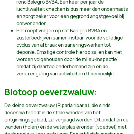
rond Balegro BVBA. Eén keer per jaar de
luchtkwaliteit checken is dus meer dan ondermaats
en zorgt zeker voor een gegrond angstgevoel bij
omwonenden.
Het roept vragen op dat Balegro BVBA en
zusterbedrijven samen instaan voor de volledige
cyclus van afbraak en saneringswerken tot
deponie. Ernstige controle hierop zal en kan niet
worden volgehouden door de milieu-inspectie
omdat zij daartoe onderbemand zijn en de
verstrengeling van activiteiten dit bemoeilijkt.
Biotoop oeverzwaluw:
De kleine oeverzwaluw (Riparia riparia), die sinds
decennia broedt in de steile wanden van het
ontginningsgebied, zal verjaagd worden. Dit omdat én de
wanden (holen) én de waterplas eronder (voedsel) met
de deponie zullen verdwijnen. Een artificiële manier om