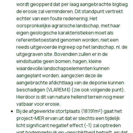
wordt geopperd dat per laag aangebrachte bigbag
de erosie zal verminderen. Dit standpunt vertrekt
echter van een foute redenering. Het
oorspronkelijke agrarische landschap, met haar
eigen geologische karakteristieken moet als
referentietoestand genomen worden, niet een
reeds uitgevoerde ingreep op het landschap, nl. de
uitgegraven site. Bovendien zullen er in de
eindsituatie geen bomen, hagen, kleine
waardevolle landschapselementen kunnen
aangeplant worden, aangezien deze de
aangebrachte afdichtlaag van de deponie kunnen
beschadigen (VLAREM II) (zie ook volgende punt).
Hierdoor is dit van nature hellend terrein nog meer
vatbaar voor erosie.
Bij de afgewerkte stortplaats (18.191m²) gaat het
project-MER ervan uit dat er slechts een tijdelijk
licht significant negatief effect (-1) zal optreden
wat bodemgebruik en -geschiktheid betreft, en dat