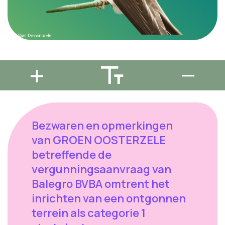
Bezwaren en opmerkingen
van GROEN OOSTERZELE
betreffende de
vergunningsaanvraag van
Balegro BVBA omtrent het
inrichten van een ontgonnen
terrein als categorie 1