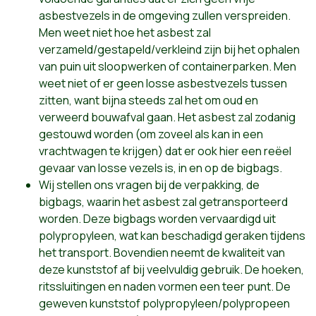
asbestvezels in de omgeving zullen verspreiden.
Men weet niet hoe het asbest zal
verzameld/gestapeld/verkleind zijn bij het ophalen
van puin uit sloopwerken of containerparken. Men
weet niet of er geen losse asbestvezels tussen
zitten, want bijna steeds zal het om oud en
verweerd bouwafval gaan. Het asbest zal zodanig
gestouwd worden (om zoveel als kan in een
vrachtwagen te krijgen) dat er ook hier een reëel
gevaar van losse vezels is, in en op de bigbags.
Wij stellen ons vragen bij de verpakking, de
bigbags, waarin het asbest zal getransporteerd
worden. Deze bigbags worden vervaardigd uit
polypropyleen, wat kan beschadigd geraken tijdens
het transport. Bovendien neemt de kwaliteit van
deze kunststof af bij veelvuldig gebruik. De hoeken,
ritssluitingen en naden vormen een teer punt. De
geweven kunststof polypropyleen/polypropeen