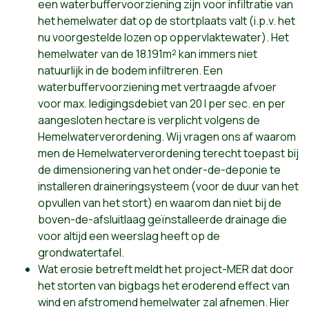
een waterbuffervoorziening zijn voor infiltratie van
het hemelwater dat op de stortplaats valt (i.p.v. het
nu voorgestelde lozen op oppervlaktewater). Het
hemelwater van de 18.191m² kan immers niet
natuurlijk in de bodem infiltreren. Een
waterbuffervoorziening met vertraagde afvoer
voor max. ledigingsdebiet van 20 l per sec. en per
aangesloten hectare is verplicht volgens de
Hemelwaterverordening. Wij vragen ons af waarom
men de Hemelwaterverordening terecht toepast bij
de dimensionering van het onder-de-deponie te
installeren draineringsysteem (voor de duur van het
opvullen van het stort) en waarom dan niet bij de
boven-de-afsluitlaag geïnstalleerde drainage die
voor altijd een weerslag heeft op de
grondwatertafel.
Wat erosie betreft meldt het project-MER dat door
het storten van bigbags het eroderend effect van
wind en afstromend hemelwater zal afnemen. Hier