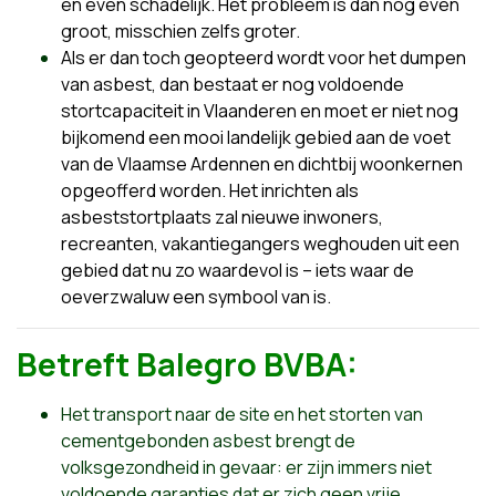
en even schadelijk. Het probleem is dan nog even
groot, misschien zelfs groter.
Als er dan toch geopteerd wordt voor het dumpen
van asbest, dan bestaat er nog voldoende
stortcapaciteit in Vlaanderen en moet er niet nog
bijkomend een mooi landelijk gebied aan de voet
van de Vlaamse Ardennen en dichtbij woonkernen
opgeofferd worden. Het inrichten als
asbeststortplaats zal nieuwe inwoners,
recreanten, vakantiegangers weghouden uit een
gebied dat nu zo waardevol is – iets waar de
oeverzwaluw een symbool van is.
Betreft Balegro BVBA:
Het transport naar de site en het storten van
cementgebonden asbest brengt de
volksgezondheid in gevaar: er zijn immers niet
voldoende garanties dat er zich geen vrije