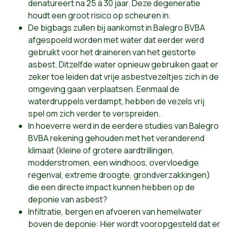
denatureert na 25 à 30 jaar. Deze degeneratie
houdt een groot risico op scheuren in.
De bigbags zullen bij aankomst in Balegro BVBA
afgespoeld worden met water dat eerder werd
gebruikt voor het draineren van het gestorte
asbest. Ditzelfde water opnieuw gebruiken gaat er
zeker toe leiden dat vrije asbestvezeltjes zich in de
omgeving gaan verplaatsen. Eenmaal de
waterdruppels verdampt, hebben de vezels vrij
spel om zich verder te verspreiden.
In hoeverre werd in de eerdere studies van Balegro
BVBA rekening gehouden met het veranderend
klimaat (kleine of grotere aardtrillingen,
modderstromen, een windhoos, overvloedige
regenval, extreme droogte, grondverzakkingen)
die een directe impact kunnen hebben op de
deponie van asbest?
Infiltratie, bergen en afvoeren van hemelwater
boven de deponie: Hier wordt vooropgesteld dat er