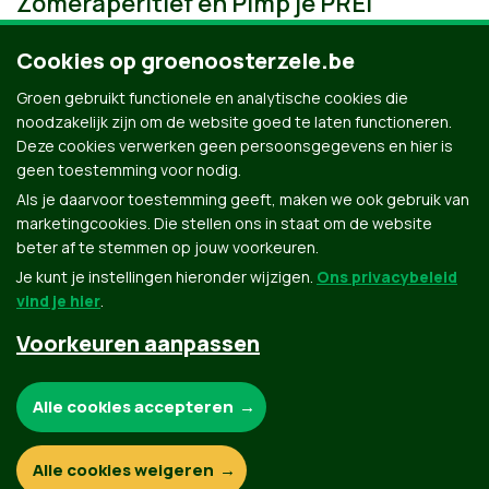
Zomeraperitief en Pimp je PREI
Cookies op groenoosterzele.be
Groen gebruikt functionele en analytische cookies die
noodzakelijk zijn om de website goed te laten functioneren.
Deze cookies verwerken geen persoonsgegevens en hier is
geen toestemming voor nodig.
Als je daarvoor toestemming geeft, maken we ook gebruik van
marketingcookies. Die stellen ons in staat om de website
beter af te stemmen op jouw voorkeuren.
Je kunt je instellingen hieronder wijzigen.
Ons privacybeleid
vind je hier
.
Voorkeuren aanpassen
Groen.be
Noodzakelijke cookies:
Alle cookies accepteren
Contact
Privacybeleid
Functionele en analytische cookies:
Alle cookies weigeren
© Copyright Groen 2026 | Gemaakt met
NationBuilder
| Gebouwd door
Tectonica