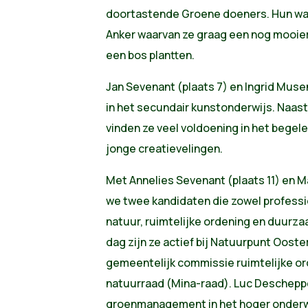
doortastende Groene doeners. Hun warm
Anker waarvan ze graag een nog mooiere
een bos plantten.
Jan Sevenant (plaats 7) en Ingrid Muse
in het secundair kunstonderwijs. Naast
vinden ze veel voldoening in het bege
jonge creatievelingen.
Met Annelies Sevenant (plaats 11) en M
we twee kandidaten die zowel profession
natuur, ruimtelijke ordening en duurzaa
dag zijn ze actief bij Natuurpunt Ooster
gemeentelijk commissie ruimtelijke o
natuurraad (Mina-raad). Luc Descheppe
groenmanagement in het hoger onderwi