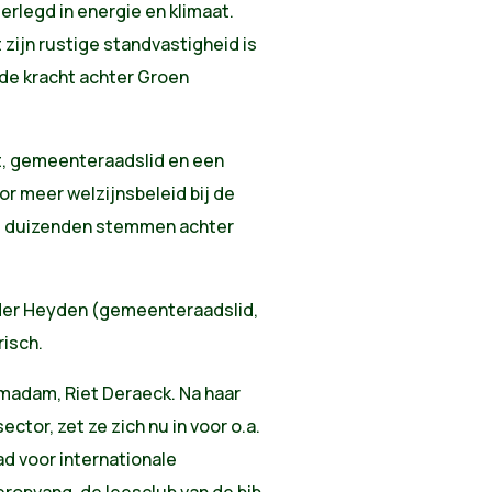
nderlegd in energie en klimaat.
 zijn rustige standvastigheid is
ende kracht achter Groen
ft, gemeenteraadslid en een
or meer welzijnsbeleid bij de
le duizenden stemmen achter
der Heyden (gemeenteraadslid,
risch.
 madam, Riet Deraeck. Na haar
ector, zet ze zich nu in voor o.a.
ad voor internationale
eropvang, de leesclub van de bib,