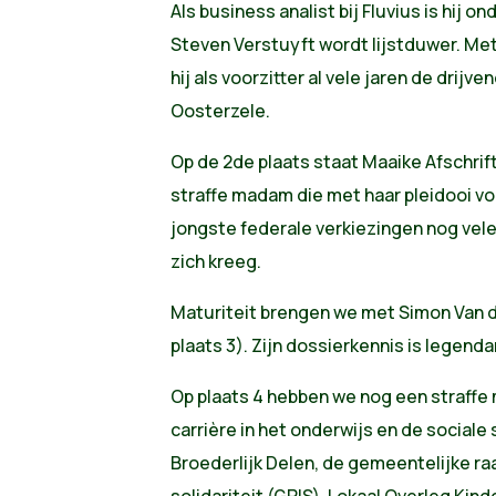
Als business analist bij Fluvius is hij o
Steven Verstuyft wordt lijstduwer. Met
hij als voorzitter al vele jaren de drijv
Oosterzele.
Op de 2de plaats staat Maaike Afschri
straffe madam die met haar pleidooi vo
jongste federale verkiezingen nog ve
zich kreeg.
Maturiteit brengen we met Simon Van 
plaats 3). Zijn dossierkennis is legenda
Op plaats 4 hebben we nog een straffe
carrière in het onderwijs en de sociale s
Broederlijk Delen, de gemeentelijke ra
solidariteit (GRIS), Lokaal Overleg Kind