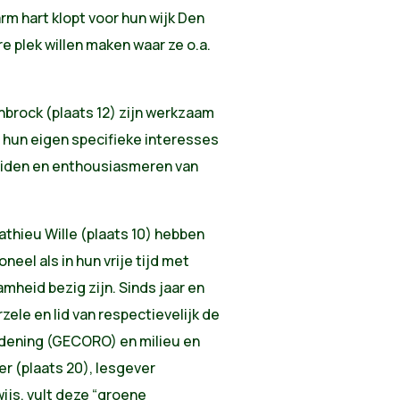
 hart klopt voor hun wijk Den
 plek willen maken waar ze o.a.
nbrock (plaats 12) zijn werkzaam
 hun eigen specifieke interesses
leiden en enthousiasmeren van
athieu Wille (plaats 10) hebben
eel als in hun vrije tijd met
mheid bezig zijn. Sinds jaar en
zele en lid van respectievelijk de
rdening (GECORO) en milieu en
r (plaats 20), lesgever
js, vult deze “groene