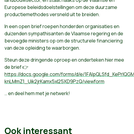
Europese beleidsdoelstellingen om deze duurzame
productiemethodes versneld uit te breiden.
In een open brief roepen honderden organisaties en
duizenden sympathisanten de Vlaamse regering en de
bevoegde ministers op om de structurele financiering
van deze opleiding te waarborgen.
Steun deze dringende oproep en onderteken hier mee
de brief
👉
https://docs.google.com/forms/d/e/1FAIpQLSfd_KePrlQG
knLMmZ1_Uik2jrKamx5xl25XD9PzQ/viewform
… en deel hem met je netwerk!
Ook interessant