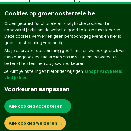
Cookies op groenoosterzele.be
Groen gebruikt functionele en analytische cookies die
noodzakelijk zijn om de website goed te laten functioneren.
Deze cookies verwerken geen persoonsgegevens en hier is
geen toestemming voor nodig.
Als je daarvoor toestemming geeft, maken we ook gebruik van
marketingcookies. Die stellen ons in staat om de website
beter af te stemmen op jouw voorkeuren.
Je kunt je instellingen hieronder wijzigen.
Ons privacybeleid
vind je hier
.
Voorkeuren aanpassen
Groen.be
Noodzakelijke cookies:
Alle cookies accepteren
Contact
Privacybeleid
Functionele en analytische cookies:
Alle cookies weigeren
© Copyright Groen 2026 | Gemaakt met
NationBuilder
| Gebouwd door
Tectonica