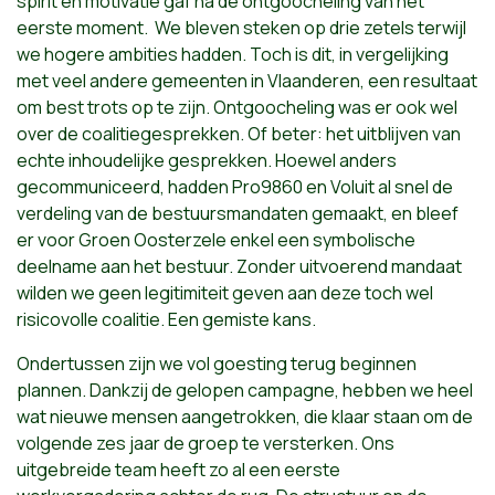
spirit en motivatie gaf na de ontgoocheling van het
eerste moment. We bleven steken op drie zetels terwijl
we hogere ambities hadden. Toch is dit, in vergelijking
met veel andere gemeenten in Vlaanderen, een resultaat
om best trots op te zijn. Ontgoocheling was er ook wel
over de coalitiegesprekken. Of beter: het uitblijven van
echte inhoudelijke gesprekken. Hoewel anders
gecommuniceerd, hadden Pro9860 en Voluit al snel de
verdeling van de bestuursmandaten gemaakt, en bleef
er voor Groen Oosterzele enkel een symbolische
deelname aan het bestuur. Zonder uitvoerend mandaat
wilden we geen legitimiteit geven aan deze toch wel
risicovolle coalitie. Een gemiste kans.
Ondertussen zijn we vol goesting terug beginnen
plannen. Dankzij de gelopen campagne, hebben we heel
wat nieuwe mensen aangetrokken, die klaar staan om de
volgende zes jaar de groep te versterken. Ons
uitgebreide team heeft zo al een eerste