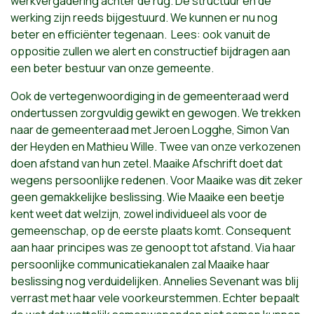
werkvergadering achter de rug. De structuur en de
werking zijn reeds bijgestuurd. We kunnen er nu nog
beter en efficiënter tegenaan. Lees: ook vanuit de
oppositie zullen we alert en constructief bijdragen aan
een beter bestuur van onze gemeente.
Ook de vertegenwoordiging in de gemeenteraad werd
ondertussen zorgvuldig gewikt en gewogen. We trekken
naar de gemeenteraad met Jeroen Logghe, Simon Van
der Heyden en Mathieu Wille. Twee van onze verkozenen
doen afstand van hun zetel. Maaike Afschrift doet dat
wegens persoonlijke redenen. Voor Maaike was dit zeker
geen gemakkelijke beslissing. Wie Maaike een beetje
kent weet dat welzijn, zowel individueel als voor de
gemeenschap, op de eerste plaats komt. Consequent
aan haar principes was ze genoopt tot afstand. Via haar
persoonlijke communicatiekanalen zal Maaike haar
beslissing nog verduidelijken. Annelies Sevenant was blij
verrast met haar vele voorkeurstemmen. Echter bepaalt