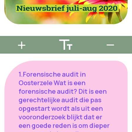
1.Forensische audit in Oosterzele Wat is een forensische audit? Dit is een gerechtelijke audit die pas opgestart wordt als uit een vooronderzoek blijkt dat er een goede reden is om dieper te graven in het reilen en zeilen van een bestuur. Het woord 'forensisch' betekent letterlijk 'ten behoeve van strafrechtelijk onderzoek', dat wil zeggen: de resultaten die uit deze audit komen, worden naar de rechtbank gestuurd en opgenomen in een strafrechtelijk onderzoek. Waarom tillen we zwaar aan dit auditrapport? Er werden heel wat inbreuken vastgesteld gedurende een lange periode in verschillende dossiers, door verschillende betrokkenen met een publieke functie​- lees: mensen betaald met publiek geld die beslissingen nemen met publiek geld. Deze vaststelling gebeurt door een neutrale partij, namelijk​ Audit Vlaanderen. Mandatarissen onderschrijven volgende ​deontologische gedragscode Een mandataris moet actief en uit zichzelf de schijn van corruptie of partijdigheid tegengaan. Regel: als een redelijk persoon zou kunnen denken dat er partijdigheid zou kunnen zijn, is er een probleem, bijvoorbeeld Aannemen van persoonlijke geschenken, voordelen of diensten Aannemen van uitnodigingen voor bv. diners of recepties Het accepteren van reizen, verblijven of werfbezoeken ​Een mandataris moet transparant en open zijn naar de algemeen directeur en gemeenteraad toe Tussenkomsten door mandatarissen met de bedoeling de toewijzing en of de uitvoering van een contractuele verbintenis met de overheid te beïnvloeden zijn verboden Al deze voorwaarden zijn geschonden en uit de reactie van de meerderheid ​blijkt duidelijk dat er geen schuldbesef is. ​Het erkennen van het probleem is al de helft van de oplossing, en daar lijken het college van burgemeester en schepenen en hun partijleden nog ver af te staan. Met andere woorden, de in het rapport vastgestelde feiten ​worden door de betrokkenen als "normaal" beschouwd. Vooral dit laatste is zeer zorgwekkend. Vrij vertaald wordt in het rapport aangehaald dat de cultuur en de omgang van mandatarissen met personeel en contractanten de gelegenheid creëert tot misbruiken. Het spreekwoord zegt "Gelegenheid maakt de dief ... en de leugenaar!". ​Wat is onze visie? Kort gezegd: de gelegenheid moet weggenomen worden, ​de grond waarop dergelijk gedrag kan gedijen, moet gesaneerd worden. Met andere woorden, er moet een andere cultuur komen. Dit kan enkel door de organisatie en ​de aansturing door het bestuur ​te hervormen.​ Aangezien de​discussie hierover op de vorige gemeenteraad volledig werd lamgelegd door de meerderheid​, hebben we ​er weinig vertrouwen ​in dat de wil er is om dit op te lossen. In plaats van een sterk signaal kregen we vooral ruis. Tot slot: of bepaalde personen op basis van de vastgestelde overtredingen schuldig bevonden worden aan fraude wordt momenteel onderzocht door het gerecht, ​en daarvoor heeft de gemeente op voorstel van de ​voltallige oppositie zich burgerlijke partij gesteld. Van een mandataris en bestuur mogen we verwachten dat initiatieven genomen worden om schoon schip te maken in het gemeentehuis door te werken aan een nieuwe en transparante cultuur, waarin de burgers op beide o​ren kunnen slapen als e​r beslissingen genomen worden met ​hun belastinggeld. Wij gaan hier alvast op blijven hameren. 2.Herinrichting N42 Wellicht hebben jullie laatst ook de schematische folder in de bus gekregen met de voorstelling van ombouw N42. De heraanleg van deze weg heeft al menig maal geleid tot pittige gesprekken. De voorstelling op papier van de herinrichting N42 van het Agentschap voor Wegen en Verkeer beloven veiligheid voor alle weggebruikers, meer gemak, groenvoorziening, vloeiend verkeer en weinig hinder. Een grondiger doornemen van dit dossier werpt toch nog serieus wat heikele punten op die zeker kritischer moeten bekeken worden, zoals de megalomane kruispunten die levensgevaarlijk zijn voor de fietsers en voetgangers. De inwoners van den Anker, Gijzenzele, Leeg Bracht zijn meer dan ooit afgesloten van het centrum, terwijl er net naar meer cohesie wordt gezocht tussen alle delen van Oosterzele. Wij hebben alvast een aantal pijnpunten op onze site gezet omdat er noch van de gemeente, noch van het Agentschap voor Wegen en Verkeer uit nog een infovergadering komt. Lees : visie, pijnpunten, bedenkingen vanuit Groen Oosterzele. Dien ook uw bezwaarschrijft in, hoe en waar meer info lees je hier. 3.Duurzaam waterbeleid We zijn altijd blij als we groene thema’s zien terugkeren in de voorstellen van andere politieke partijen en bij de publieke opinie. Thema’s waar we jaren voor ijverden, worden nu opgepikt en main stream. Een grote stap voorwaarts. En toch...Een voorbeeldje uit de laatste gemeenteraad over een inmiddels zeer actueel thema: verdroging.Op de laatste gemeenteraad werd een voorstel gedaan voor het uitwerken van een breed hemelwaterplan.Elementen waarbij oplossingen worden gezocht voor waterverspilling bij bronbemaling, stockeren van water in grote spaarvijvers en overstromingsgebieden en recuperatie van het gezuiverde water van de rioolwaterzuiveringsinstallatie in Scheldewindeke zijn zowat de enige voorstellen die werden geopperd.Een breed hemelwaterplan kunnen we dit helaas bezwaarlijk noemen, daarvoor is het ruimschoots ondermaats.De voorstellen die werden gedaan zijn zeer eenzijdig gericht op bufferen van water voor de landbouw. Een breed hemelwaterplan moet echter veel verder gaan dan end-of-pipe oplossingen. Wie het Vlaamse (en bij uitbreiding Europese) waterbeleid een beetje kent en volgt, weet dat men al jaar en dag inzet op de zogenaamde drietrapsstrategie. Maximaal water ter plaatste vasthouden en laten infiltreren Bergen Vertraagd afvoeren Een breed hemelwaterplan, zijn naam waardig, moet dus veel ambitieuzer.Hebben we het voorstel dan afgekeurd? Neen, maar we willen meer: In de eerste plaats moet in zo’n plan veel meer aandacht gaan naar mogelijkheden voor infiltratie. Uit onderzoek blijkt immers dat gebrek aan mogelijkheden voor infiltratie (door de hoge verhardingsgraad) veel nefaster is voor de dalende grondwatertafel, dan het oppompen van water.We denken aan: mogelijkheden voor ontharding zowel van het publieke domein als van privé-grond, aanleg van gescheiden rioleringsstelsel met buffer- en infiltratiegrachten, aanleg van infiltratiebermen, wadi’s,… De opmaak moet gepaard gaan met een brede sensibiliseringscampagne en het betrekken van de hele samenleving. Het thema leeft enorm in de (social) media: grijp het draagvlak dat hier nu voor is! Een hemelwaterplan geënt op de plek, met grondig voorafgaand studie- en inventarisatiewerk, tot stand gekomen met de diverse stakeholders en bevoegde instanties. Laat ons niet stoppen bij een bundeling van wat losse flodders, maar beginnen aan het opbouwen van een breed hemelwaterplan. 4.Balegro: wat Groen gedaan heeft Blijkbaar blijven er vragen komen over wat Groen nu eigenlijk wel gedaan heeft mbt het Balegro asbest dossier. Hieronder hebben we dit even opgelijst gezien het wel aanzienlijk is. Wat we wel deden en doen in dit dossier. We houden via alle betrokken instanties (diensten in Oosterzele, provincie, adviesorganen, regeringen (via Johan Danen Groen expert in de materie) de vinger aan de pols en geven voortdurend input en staan in voortdurend contact met het actiecomité. Johan Danen heeft Demir via een parlementaire vraag laten bevestigen dat er voldoende capaciteit is. Een heel belangrijk element om de noodzaak voor bijkomende storten weg te nemen. Dit heeft finaal geleid tot een artikel in de standaard waar Johan ook een aantal keer geciteerd wordt Mieke Schauwvliege is geïnterpelleerd door ons om bijkomende parlementaire vragen te stellen en heeft dat ook gedaan op 17/06 We hebben ons oor te luister gelegd bij Ovam, VMM en andere instanties en standpunten en info bezorgd aan het asbestprotest Wij hebben een zwaar bezwaarschrift ingediend. En gepost als reactie daarop hebben veel mensen ook nog bezwaar ingediend, een aantal gebaseerd op ons bezwaarschrift Groen heeft nog elementen toegevoegd aan het bezwaarschrift van het asbestprotest, elementen waar zij nog niet aan gedacht hadden. Dus hun dossier nog versterkt! Publiciteit en werving binnen en buiten Oosterzele om belanghebbenden om bezwaren te laten indienen (inclusief advies en op weg te helpen) Affiches aangevraagd en bezorgd Via Hoplr de mensen gemotiveerd om dit ook op te volgen, affiches uit te hangen Via facebook: naast aansporen tot indienen geven we belangrijke updates in dit dossier meteen mee, zoals bijvoorbeeld in verband met de start van het openbaar onderzoek. Ook mensen motiveren Balegro post verder te delen Onze website en nieuwsbrieven In ons vorig huis aan huisblad (oktober 2019) hebben we ons hoofdartikel op de eerste pagina gewijd aan waarom asbest in Balegro niet kan. Op onze spaghetti-avond hebben we het actiecomité Asbest Protest een forum gegeven om aanwezigen uit te leggen wat er aan de hand is en medestanders te vinden in deze zaak en een standje ter beschikking gesteld om stickers en affiches te verkopen. Alle groenafdelingen gecontacteerd uit de buurgemeenten en de asbestprotestinfo gedeeld en de Groenen uit deelgemeenten opgeroepen om bezwaarschrift in te dienen Bezwaarschriften verzameld Het aantal bezwaarschriften uitgehangen op straat en den Anker bedankt. Climaxi en het Gentse milieufront betrokken. Climaxi heeft info verspreid en hebben bezwaar ingediend. Verschillende Groen Oosterzelenaren hebben hun adres beschikbaar gesteld als verzamelpunt voor bezwaarschriften. Wij waren de eerste partij in Oosterzele om te vragen om gezamenlijk standpunt in te nemen over partijgrenzen heen wat geleid heeft tot een unanieme motie op de gemeenteraad. En een tweede motie bij indiening van de bezwaarschriften. Wij hebben hier zeer hard aan de kar gesleurd bij zowel ambtenaren als bij collega politici! De meerderheid gaf vaak niet thuis bij de opvolging, samen met Filip Michiels hebben wij altijd druk