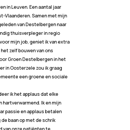
en in Leuven. Een aantal jaar
ost-Vlaanderen. Samen met mijn
geleden van Destelbergen naar
andig thuisverpleger in regio
or mijn job, geniet ik van extra
s het zelf bouwen van ons
voor Groen Destelbergen in het
er in Oosterzele zou ik graag
gemeente een groene en sociale
deer ik het applaus dat elke
n hartverwarmend. Ik en mijn
ar passie en applaus betalen
 de baan op met de schrik
d van onze patiënten te