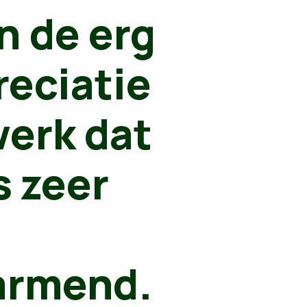
n de erg
reciatie
werk dat
s zeer
armend.