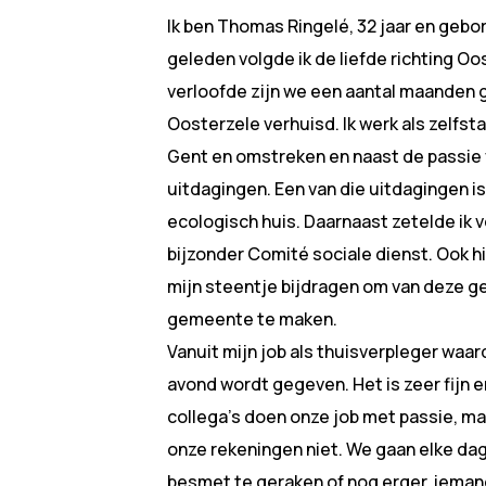
Ik ben Thomas Ringelé, 32 jaar en gebor
geleden volgde ik de liefde richting O
verloofde zijn we een aantal maanden 
Oosterzele verhuisd. Ik werk als zelfst
Gent en omstreken en naast de passie vo
uitdagingen. Een van die uitdagingen i
ecologisch huis. Daarnaast zetelde ik 
bijzonder Comité sociale dienst. Ook hi
mijn steentje bijdragen om van deze 
gemeente te maken.
Vanuit mijn job als thuisverpleger waar
avond wordt gegeven. Het is zeer fijn e
collega’s doen onze job met passie, ma
onze rekeningen niet. We gaan elke dag
besmet te geraken of nog erger, ieman