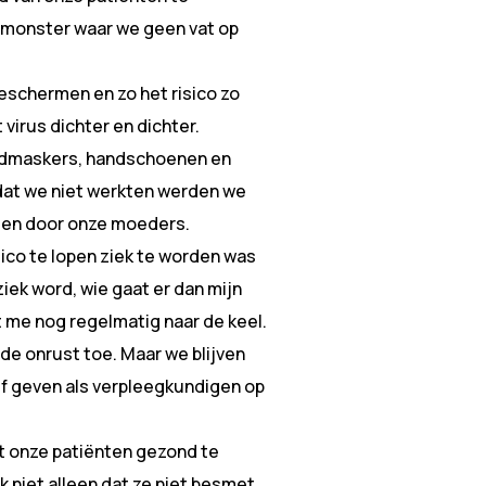
n monster waar we geen vat op
eschermen en zo het risico zo
virus dichter en dichter.
ndmaskers, handschoenen en
dat we niet werkten werden we
en door onze moeders.
sico te lopen ziek te worden was
ziek word, wie gaat er dan mijn
t me nog regelmatig naar de keel.
t de onrust toe. Maar we blijven
lf geven als verpleegkundigen op
 onze patiënten gezond te
k niet alleen dat ze niet besmet