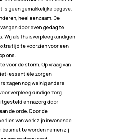
t is geen gemakkelijke opgave.
 anderen, heel eenzaam. De
e vangen door even gedag te
. Wij als thuisverpleegkundigen
xtra tijd te voorzien voor een
op ons.
lte voor de storm. Op vraag van
niet-essentiële zorgen
ers zagen nog weinig andere
 voor verpleegkundige zorg
itgesteld en nazorg door
 aan de orde. Door de
erlies van werk zijn inwonende
 om besmet te worden nemen zij