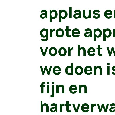
applaus e
grote app
voor het 
we doen i
fijn en
hartverw