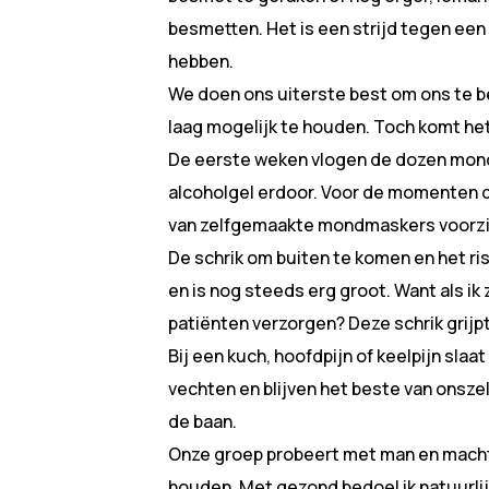
besmetten. Het is een strijd tegen ee
hebben.
We doen ons uiterste best om ons te b
laag mogelijk te houden. Toch komt het 
De eerste weken vlogen de dozen mo
alcoholgel erdoor. Voor de momenten 
van zelfgemaakte mondmaskers voorzi
De schrik om buiten te komen en het ri
en is nog steeds erg groot. Want als ik 
patiënten verzorgen? Deze schrik grijp
Bij een kuch, hoofdpijn of keelpijn slaa
vechten en blijven het beste van onsze
de baan.
Onze groep probeert met man en macht
houden. Met gezond bedoel ik natuurlij