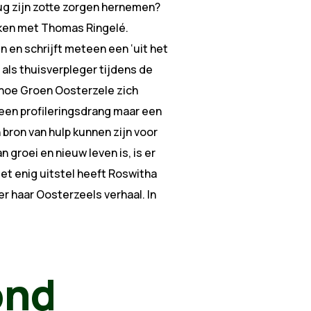
ug zijn zotte zorgen hernemen?
aken met Thomas Ringel
é.
en schrijft meteen een ‘uit het
 als thuisverpleger tijdens de
 hoe Groen Oosterzele zich
geen profileringsdrang maar een
 bron van hulp kunnen zijn voor
groei en nieuw leven is, is er
et enig uitstel heeft Roswitha
r haar Oosterzeels verhaal. In
ond