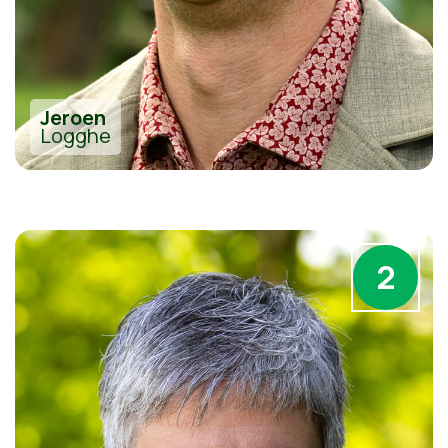
Jeroen
Logghe
2